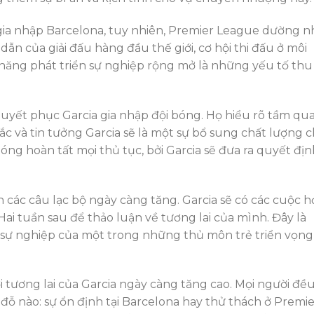
 gia nhập Barcelona, tuy nhiên, Premier League dường 
dẫn của giải đấu hàng đầu thế giới, cơ hội thi đấu ở môi
 năng phát triển sự nghiệp rộng mở là những yếu tố thu
uyết phục Garcia gia nhập đội bóng. Họ hiểu rõ tầm qu
ắc và tin tưởng Garcia sẽ là một sự bổ sung chất lượng 
óng hoàn tất mọi thủ tục, bởi Garcia sẽ đưa ra quyết địn
ên các câu lạc bộ ngày càng tăng. Garcia sẽ có các cuộc 
 Hai tuần sau để thảo luận về tương lai của mình. Đây là
sự nghiệp của một trong những thủ môn trẻ triển vọng
 tương lai của Garcia ngày càng tăng cao. Mọi người đều
đỗ nào: sự ổn định tại Barcelona hay thử thách ở Premie