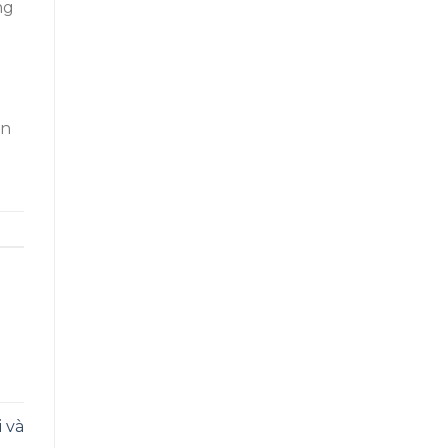
ng
ển
 và