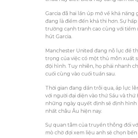
Garcia đã hai lần úp mở về khả năng
đang là điểm đến khả thi hơn. Sự hấp 
trường cạnh tranh cao cùng với tiềm
hút Garcia.
Manchester United đang nỗ lực để th
trọng của việc có một thủ môn xuất s
đội hình. Tuy nhiên, họ phải nhanh ch
cuối cùng vào cuối tuần sau.
Thời gian đang dần trôi qua, áp lực l
với người đại diện vào thứ Sáu và thứ
những ngày quyết định sẽ định hình 
nhất châu Âu hiện nay.
Sự quan tâm của truyền thông đối với
mò chờ đợi xem liệu anh sẽ chọn bến 