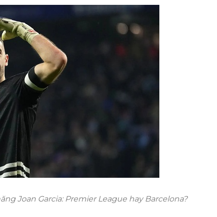
năng Joan Garcia: Premier League hay Barcelona?