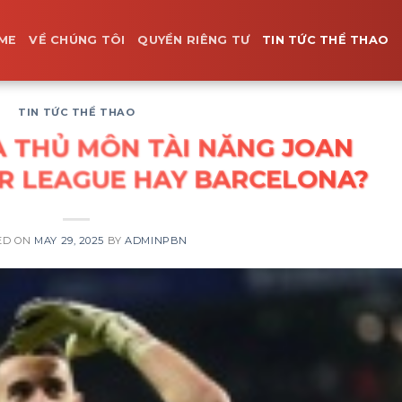
ME
VỀ CHÚNG TÔI
QUYỀN RIÊNG TƯ
TIN TỨC THỂ THAO
TIN TỨC THỂ THAO
A THỦ MÔN TÀI NĂNG JOAN
ER LEAGUE HAY BARCELONA?
ED ON
MAY 29, 2025
BY
ADMINPBN