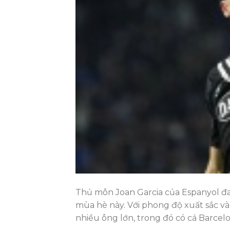
Thủ môn Joan Garcia của Espanyol đ
mùa hè này. Với phong độ xuất sắc và
nhiều ông lớn, trong đó có cả Barcelo