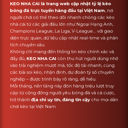
KEO NHA CAI là trang web cập nhật tỷ lệ kèo
bóng đá trực tuyến hàng đầu tại Việt Nam
, nơi
người chơi có thể theo dõi nhanh chóng các kèo
nhà cái từ các giải đấu lớn như Ngoại Hạng Anh,
Champions League, La Liga, V-League… với giao
diện trực quan, dữ liệu cập nhật real-time và phân
tích chuyên sâu.
Không chỉ mang đến thông tin kèo chính xác và
đầy đủ,
KEO NHA CAI
còn thu hút người dùng nhờ
vào trải nghiệm mượt mà, tốc độ tải nhanh, cùng
các bài soi kèo, nhận định, dự đoán tỷ số chuyên
nghiệp – được trình bày rõ ràng, dễ hiểu.
Mỗi tháng, nền tảng này đón hàng triệu lượt truy
cập từ cộng đồng người yêu bóng đá và cá cược,
trở thành
địa chỉ uy tín, đáng tin cậy
cho mọi dân
chơi kèo tại Việt Nam.