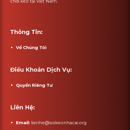
chơi kèo tại Việt Nam.
Thông Tin:
Về Chúng Tôi
Điều Khoản Dịch Vụ:
Quyền Riêng Tư
Liên Hệ:
Email:
lienhe@soikeonhacai.org