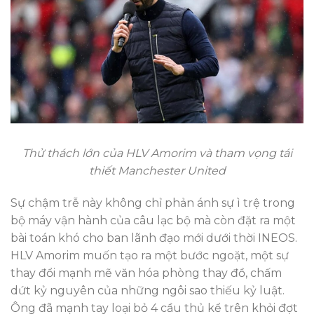
Thử thách lớn của HLV Amorim và tham vọng tái
thiết Manchester United
Sự chậm trễ này không chỉ phản ánh sự ì trệ trong
bộ máy vận hành của câu lạc bộ mà còn đặt ra một
bài toán khó cho ban lãnh đạo mới dưới thời INEOS.
HLV Amorim muốn tạo ra một bước ngoặt, một sự
thay đổi mạnh mẽ văn hóa phòng thay đồ, chấm
dứt kỷ nguyên của những ngôi sao thiếu kỷ luật.
Ông đã mạnh tay loại bỏ 4 cầu thủ kể trên khỏi đợt