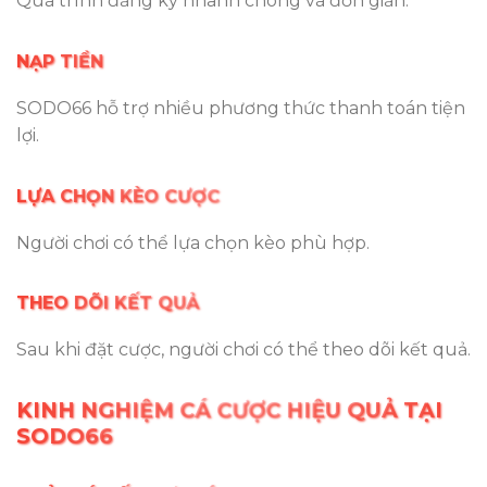
Quá trình đăng ký nhanh chóng và đơn giản.
NẠP TIỀN
SODO66 hỗ trợ nhiều phương thức thanh toán tiện
lợi.
LỰA CHỌN KÈO CƯỢC
Người chơi có thể lựa chọn kèo phù hợp.
THEO DÕI KẾT QUẢ
Sau khi đặt cược, người chơi có thể theo dõi kết quả.
KINH NGHIỆM CÁ CƯỢC HIỆU QUẢ TẠI
SODO66