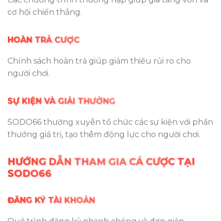
cơ hội chiến thắng.
HOÀN TRẢ CƯỢC
Chính sách hoàn trả giúp giảm thiểu rủi ro cho
người chơi.
SỰ KIỆN VÀ GIẢI THƯỞNG
SODO66 thường xuyên tổ chức các sự kiện với phần
thưởng giá trị, tạo thêm động lực cho người chơi.
HƯỚNG DẪN THAM GIA CÁ CƯỢC TẠI
SODO66
ĐĂNG KÝ TÀI KHOẢN