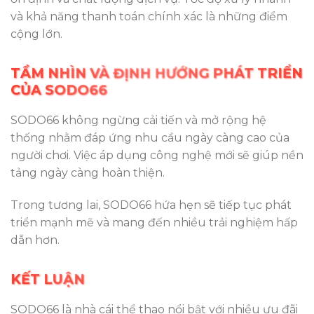
và khả năng thanh toán chính xác là những điểm
cộng lớn.
TẦM NHÌN VÀ ĐỊNH HƯỚNG PHÁT TRIỂN
CỦA SODO66
SODO66 không ngừng cải tiến và mở rộng hệ
thống nhằm đáp ứng nhu cầu ngày càng cao của
người chơi. Việc áp dụng công nghệ mới sẽ giúp nền
tảng ngày càng hoàn thiện.
Trong tương lai, SODO66 hứa hẹn sẽ tiếp tục phát
triển mạnh mẽ và mang đến nhiều trải nghiệm hấp
dẫn hơn.
KẾT LUẬN
SODO66 là nhà cái thể thao nổi bật với nhiều ưu đãi