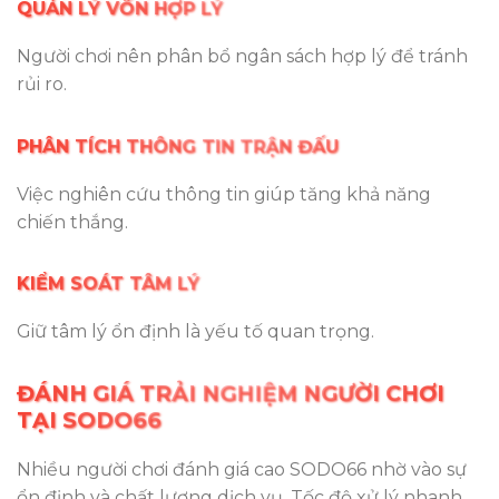
QUẢN LÝ VỐN HỢP LÝ
Người chơi nên phân bổ ngân sách hợp lý để tránh
rủi ro.
PHÂN TÍCH THÔNG TIN TRẬN ĐẤU
Việc nghiên cứu thông tin giúp tăng khả năng
chiến thắng.
KIỂM SOÁT TÂM LÝ
Giữ tâm lý ổn định là yếu tố quan trọng.
ĐÁNH GIÁ TRẢI NGHIỆM NGƯỜI CHƠI
TẠI SODO66
Nhiều người chơi đánh giá cao SODO66 nhờ vào sự
ổn định và chất lượng dịch vụ. Tốc độ xử lý nhanh