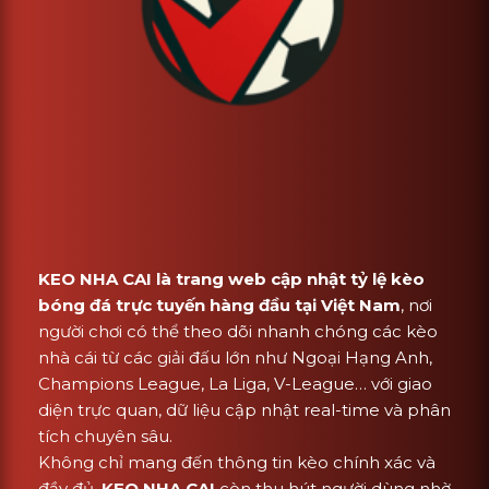
KEO NHA CAI là trang web cập nhật tỷ lệ kèo
bóng đá trực tuyến hàng đầu tại Việt Nam
, nơi
người chơi có thể theo dõi nhanh chóng các kèo
nhà cái từ các giải đấu lớn như Ngoại Hạng Anh,
Champions League, La Liga, V-League… với giao
diện trực quan, dữ liệu cập nhật real-time và phân
tích chuyên sâu.
Không chỉ mang đến thông tin kèo chính xác và
đầy đủ,
KEO NHA CAI
còn thu hút người dùng nhờ