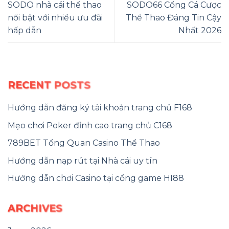
SODO nhà cái thể thao
SODO66 Cổng Cá Cược
nổi bật với nhiều ưu đãi
Thể Thao Đáng Tin Cậy
hấp dẫn
Nhất 2026
RECENT POSTS
Hướng dẫn đăng ký tài khoản trang chủ F168
Mẹo chơi Poker đỉnh cao trang chủ C168
789BET Tổng Quan Casino Thể Thao
Hướng dẫn nạp rút tại Nhà cái uy tín
Hướng dẫn chơi Casino tại cổng game HI88
ARCHIVES