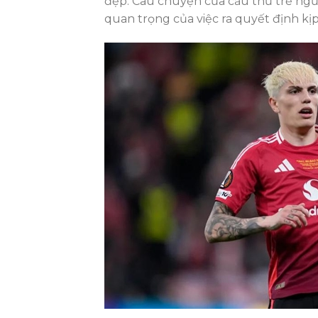
đẹp. Câu chuyện của cầu thủ trẻ ngườ
quan trọng của việc ra quyết định kị