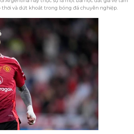
i Argentina này thực sự là một bài học đắt giá về tầm
p thời và dứt khoát trong bóng đá chuyên nghiệp.