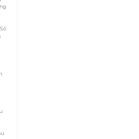
ông
 Số
u
n
ầu
ầu