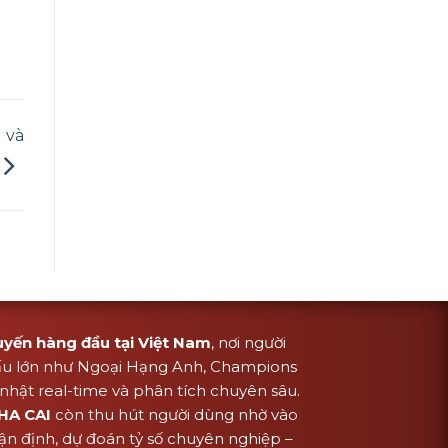
 và
uyến hàng đầu tại Việt Nam
, nơi người
 đấu lớn như Ngoại Hạng Anh, Champions
 nhật real-time và phân tích chuyên sâu.
HA CAI
còn thu hút người dùng nhờ vào
hận định, dự đoán tỷ số chuyên nghiệp –