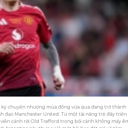
ở kỳ chuyển nhượng mùa đông vừa qua đang trở thành
h đạo Manchester United. Từ một tài năng trẻ đầy triển
i viễn cảnh rời Old Trafford trong bối cảnh không mấy ê