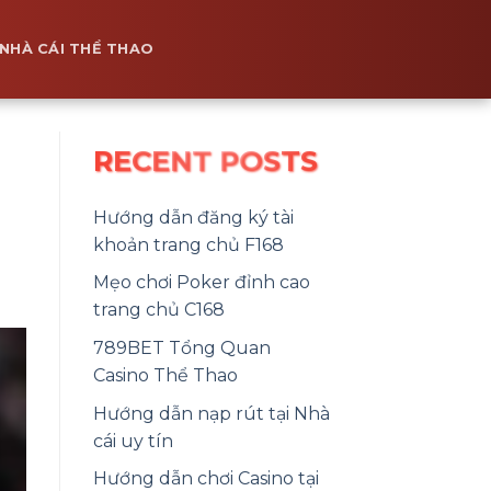
NHÀ CÁI THỂ THAO
RECENT POSTS
Hướng dẫn đăng ký tài
khoản trang chủ F168
Mẹo chơi Poker đỉnh cao
trang chủ C168
789BET Tổng Quan
Casino Thể Thao
Hướng dẫn nạp rút tại Nhà
cái uy tín
Hướng dẫn chơi Casino tại