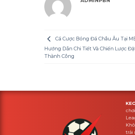
ADMINPBN
Cá Cược Bóng Đá Châu Âu Tại M
Hướng Dẫn Chi Tiết Và Chiến Lược Đặ
Thành Công
KEO
chơ
Leag
Khô
trải