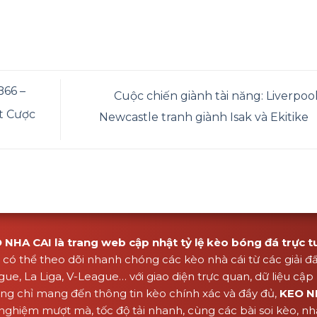
B66 –
Cuộc chiến giành tài năng: Liverpool
t Cược
Newcastle tranh giành Isak và Ekitike
 NHA CAI là trang web cập nhật tỷ lệ kèo bóng đá trực t
i có thể theo dõi nhanh chóng các kèo nhà cái từ các giải
ue, La Liga, V-League… với giao diện trực quan, dữ liệu cập
ng chỉ mang đến thông tin kèo chính xác và đầy đủ,
KEO N
 nghiệm mượt mà, tốc độ tải nhanh, cùng các bài soi kèo, n