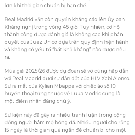
lớn khi thời gian chuẩn bị hạn chế.
Real Madrid vẫn còn quyền kháng cáo lên Ủy ban
Kháng nghị trong vòng 48 giờ. Tuy nhiên, cơ hội
thành công được đánh giá là không cao khi phán
quyết của Juez Unico dựa trên quy định hiện hành
và không có yếu tố “bất khả kháng” nào được nêu
ra.
Mùa giải 2025/26 được dự đoán sẽ vô cùng hấp dẫn
với Real Madrid dưới sự dẫn dắt của HLV Xabi Alonso.
Sự ra mắt của Kylian Mbappe với chiếc áo số 10
huyền thoại từng thuộc về Luka Modric cũng là
một điểm nhấn đáng chú ý.
Sự kiện này đã gây ra nhiều tranh luận trong cộng
đồng người hâm mộ bóng đá. Nhiều người cho rằng
15 ngày là thời gian quá ngắn để chuẩn bị cho một