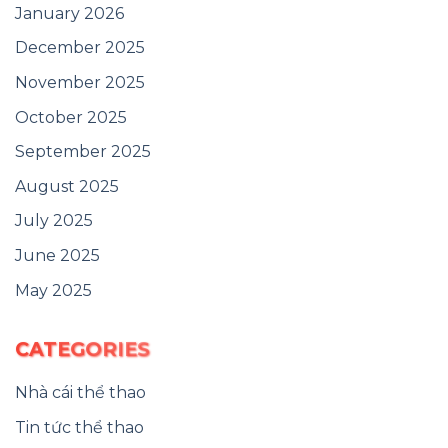
January 2026
December 2025
November 2025
October 2025
September 2025
August 2025
July 2025
June 2025
May 2025
CATEGORIES
Nhà cái thể thao
Tin tức thể thao