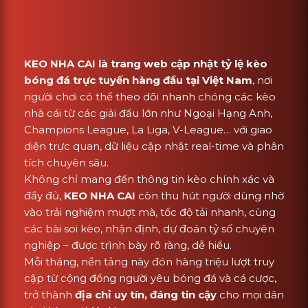
KEO NHA CAI là trang web cập nhật tỷ lệ kèo
bóng đá trực tuyến hàng đầu tại Việt Nam
, nơi
người chơi có thể theo dõi nhanh chóng các kèo
nhà cái từ các giải đấu lớn như Ngoại Hạng Anh,
Champions League, La Liga, V-League… với giao
diện trực quan, dữ liệu cập nhật real-time và phân
tích chuyên sâu.
Không chỉ mang đến thông tin kèo chính xác và
đầy đủ,
KEO NHA CAI
còn thu hút người dùng nhờ
vào trải nghiệm mượt mà, tốc độ tải nhanh, cùng
các bài soi kèo, nhận định, dự đoán tỷ số chuyên
nghiệp – được trình bày rõ ràng, dễ hiểu.
Mỗi tháng, nền tảng này đón hàng triệu lượt truy
cập từ cộng đồng người yêu bóng đá và cá cược,
trở thành
địa chỉ uy tín, đáng tin cậy
cho mọi dân