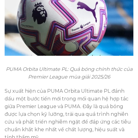
PUMA Orbita Ultimate PL: Quả bóng chính thức của
Premier League mùa giải 2025/26
Sự xuất hiện của PUMA Orbita Ultimate PL đánh
dấu một bước tiến mới trong mối quan hệ hợp tác
giữa Premier League và PUMA. Đây là quả bóng
được lựa chọn kỹ lưỡng, trải qua quá trình nghiên
cứu và phát triển nghiêm ngặt để đáp ứng các tiêu
chuẩn khắt khe nhất về chất lượng, hiệu suất và
tính thẩm mỹ.