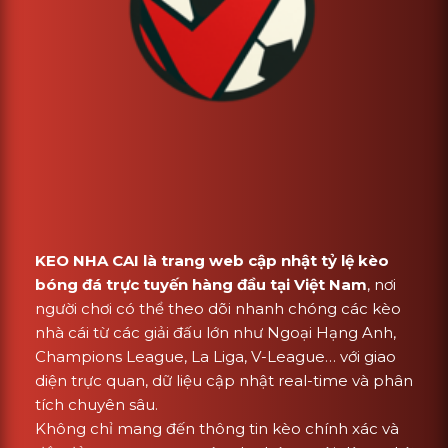
KEO NHA CAI là trang web cập nhật tỷ lệ kèo
bóng đá trực tuyến hàng đầu tại Việt Nam
, nơi
người chơi có thể theo dõi nhanh chóng các kèo
nhà cái từ các giải đấu lớn như Ngoại Hạng Anh,
Champions League, La Liga, V-League… với giao
diện trực quan, dữ liệu cập nhật real-time và phân
tích chuyên sâu.
Không chỉ mang đến thông tin kèo chính xác và