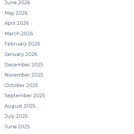
June 2026
May 2026
April 2026
March 2026
February 2026
January 2026
December 2025
November 2025
October 2025
September 2025
August 2025
July 2025
June 2025