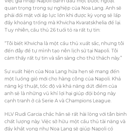
Việc gia nhập Napoli đánh dấu một bước ngoặt
quan trọng trong sự nghiệp của Noa Lang. Anh sẽ
phải đối mặt với áp lực lớn khi được kỳ vọng sẽ lấp
đầy khoảng trống mà Khvicha Kvaratskhelia để lại.
Tuy nhiên, cầu thủ 26 tuổi tỏ ra rất tự tin:
“Tôi biết Khvicha là một cầu thủ xuất sắc, nhưng tôi
đến đây để tự mình tạo nên lịch sử tại Napoli. Tôi
cảm thấy rất tự tin và sẵn sàng cho thử thách này.”
Sự xuất hiện của Noa Lang hứa hẹn sẽ mang đến
một luồng gió mới cho hàng công của Napoli. Khả
năng kỹ thuật, tốc độ và khả năng dứt điểm của
anh sẽ là những vũ khí lợi hại giúp đội bóng này
cạnh tranh ở cả Serie A và Champions League.
HLV Rudi Garcia chắc hẳn sẽ rất hài lòng với tân binh
chất lượng này. Việc sở hữu một cầu thủ tài năng và
đầy khát vọng như Noa Lang sẽ giúp Napoli có