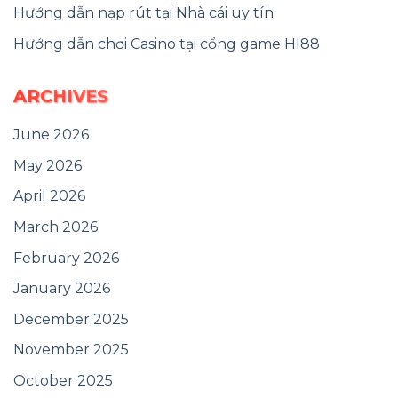
Hướng dẫn nạp rút tại Nhà cái uy tín
Hướng dẫn chơi Casino tại cổng game HI88
ARCHIVES
June 2026
May 2026
April 2026
March 2026
February 2026
January 2026
December 2025
November 2025
October 2025