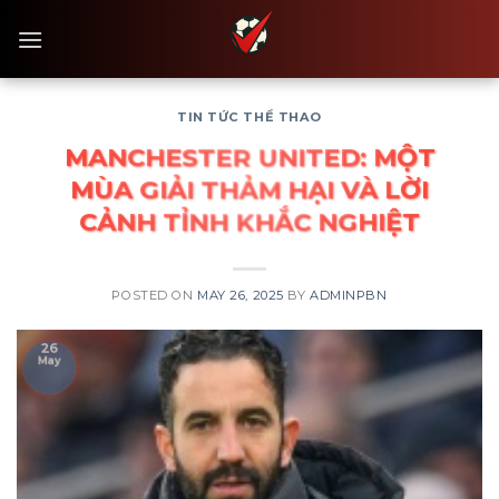
Skip
to
content
TIN TỨC THỂ THAO
MANCHESTER UNITED: MỘT
MÙA GIẢI THẢM HẠI VÀ LỜI
CẢNH TỈNH KHẮC NGHIỆT
POSTED ON
MAY 26, 2025
BY
ADMINPBN
26
May