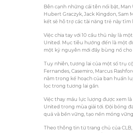
Bên cạnh những cái tên nổi bật, Man 
Hubert Graczyk, Jack Kingdon, Sam 
kết sẽ hỗ trợ các tài năng trẻ này tì
Việc chia tay với 10 cầu thủ này là m
United. Mục tiêu hướng đến là một độ
một kỷ nguyên mới đầy bùng nổ cho
Tuy nhiên, tương lai của một số trụ 
Fernandes, Casemiro, Marcus Rashfor
nằm trong kế hoạch của ban huấn luy
lọc trong tương lai gần.
Việc thay máu lực lượng được xem là 
United trong mùa giải tới. Đội bóng đ
quả và bền vững, tạo nền móng vững
Theo thông tin từ trang chủ của CLB,