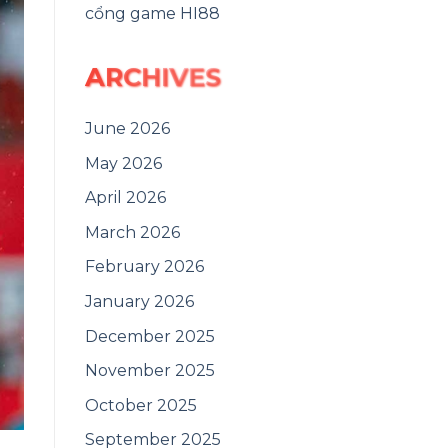
cổng game HI88
ARCHIVES
June 2026
May 2026
April 2026
March 2026
February 2026
January 2026
December 2025
November 2025
October 2025
September 2025