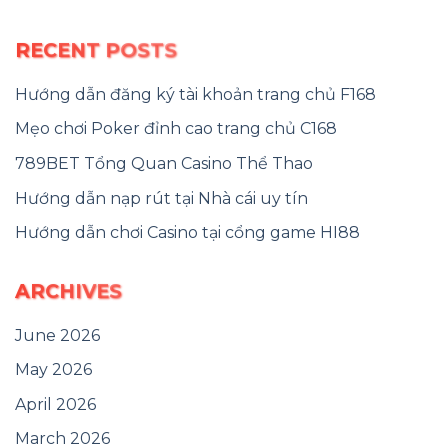
RECENT POSTS
Hướng dẫn đăng ký tài khoản trang chủ F168
Mẹo chơi Poker đỉnh cao trang chủ C168
789BET Tổng Quan Casino Thể Thao
Hướng dẫn nạp rút tại Nhà cái uy tín
Hướng dẫn chơi Casino tại cổng game HI88
ARCHIVES
June 2026
May 2026
April 2026
March 2026