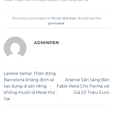
This entry was posted in
Tin tức thể thao
. Bookmark the
permalink
.
ADMINPBN
Lamine Yamal: Thần đồng
Barcelona khẳng định sẽ
Arsenal Sẵn Sàng Bán
tạo dựng di sản riêng,
Fabio Vieira Cho Parma với
không muốn là Messi thứ
Giá 20 Triệu Euro
hai