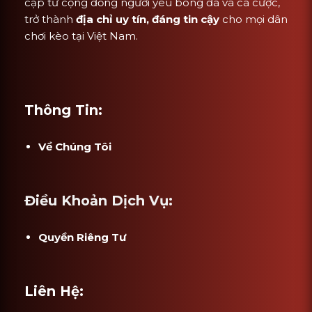
cập từ cộng đồng người yêu bóng đá và cá cược,
trở thành
địa chỉ uy tín, đáng tin cậy
cho mọi dân
chơi kèo tại Việt Nam.
Thông Tin:
Về Chúng Tôi
Điều Khoản Dịch Vụ:
Quyền Riêng Tư
Liên Hệ: