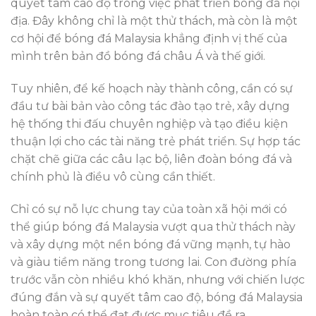
quyết tâm cao độ trong việc phát triển bóng đá nội
địa. Đây không chỉ là một thử thách, mà còn là một
cơ hội để bóng đá Malaysia khẳng định vị thế của
mình trên bản đồ bóng đá châu Á và thế giới.
Tuy nhiên, để kế hoạch này thành công, cần có sự
đầu tư bài bản vào công tác đào tạo trẻ, xây dựng
hệ thống thi đấu chuyên nghiệp và tạo điều kiện
thuận lợi cho các tài năng trẻ phát triển. Sự hợp tác
chặt chẽ giữa các câu lạc bộ, liên đoàn bóng đá và
chính phủ là điều vô cùng cần thiết.
Chỉ có sự nỗ lực chung tay của toàn xã hội mới có
thể giúp bóng đá Malaysia vượt qua thử thách này
và xây dựng một nền bóng đá vững mạnh, tự hào
và giàu tiềm năng trong tương lai. Con đường phía
trước vẫn còn nhiều khó khăn, nhưng với chiến lược
đúng đắn và sự quyết tâm cao độ, bóng đá Malaysia
hoàn toàn có thể đạt được mục tiêu đề ra.