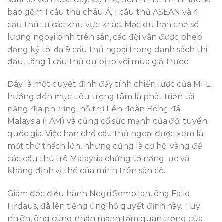
bao gồm 1 cầu thủ châu Á, 1 cầu thủ ASEAN và 4
cầu thủ từ các khu vực khác. Mặc dù hạn chế số
lượng ngoại binh trên sân, các đội vẫn được phép
đăng ký tối đa 9 cầu thủ ngoại trong danh sách thi
đấu, tăng 1 cầu thủ dự bị so với mùa giải trước.
Đây là một quyết định đầy tính chiến lược của MFL,
hướng đến mục tiêu trọng tâm là phát triển tài
năng địa phương, hỗ trợ Liên đoàn Bóng đá
Malaysia (FAM) và củng cố sức mạnh của đội tuyển
quốc gia. Việc hạn chế cầu thủ ngoại được xem là
một thử thách lớn, nhưng cũng là cơ hội vàng để
các cầu thủ trẻ Malaysia chứng tỏ năng lực và
khẳng định vị thế của mình trên sân cỏ.
Giám đốc điều hành Negri Sembilan, ông Faliq
Firdaus, đã lên tiếng ủng hộ quyết định này. Tuy
nhiên, ông cũng nhấn mạnh tầm quan trọng của