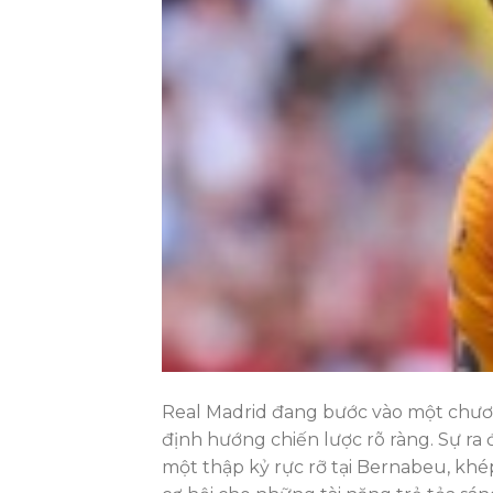
Real Madrid đang bước vào một chươ
định hướng chiến lược rõ ràng. Sự ra
một thập kỷ rực rỡ tại Bernabeu, kh