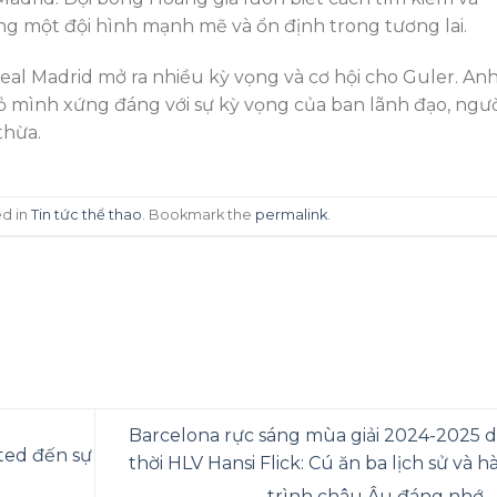
ựng một đội hình mạnh mẽ và ổn định trong tương lai.
eal Madrid mở ra nhiều kỳ vọng và cơ hội cho Guler. Anh
 mình xứng đáng với sự kỳ vọng của ban lãnh đạo, ngườ
thừa.
ed in
Tin tức thể thao
. Bookmark the
permalink
.
Barcelona rực sáng mùa giải 2024-2025 d
ted đến sự
thời HLV Hansi Flick: Cú ăn ba lịch sử và 