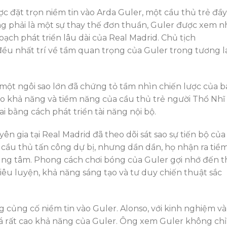
 đặt trọn niềm tin vào Arda Guler, một cầu thủ trẻ đầy
ng phải là một sự thay thế đơn thuần, Guler được xem 
ch phát triển lâu dài của Real Madrid. Chủ tịch
đều nhất trí về tầm quan trọng của Guler trong tương la
 một ngôi sao lớn đã chứng tỏ tầm nhìn chiến lược của 
ào khả năng và tiềm năng của cầu thủ trẻ người Thổ Nhĩ
i bằng cách phát triển tài năng nội bộ.
n gia tại Real Madrid đã theo dõi sát sao sự tiến bộ của
cầu thủ tấn công dự bị, nhưng dần dần, họ nhận ra tiề
trung tâm. Phong cách chơi bóng của Guler gợi nhớ đến t
điêu luyện, khả năng sáng tạo và tư duy chiến thuật sắc
 củng cố niềm tin vào Guler. Alonso, với kinh nghiệm và
iá rất cao khả năng của Guler. Ông xem Guler không chỉ