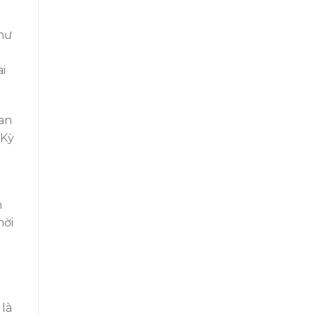
như
i
ban
 Kỳ
m
hời
 là