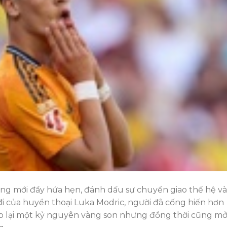
ng mới đầy hứa hẹn, đánh dấu sự chuyển giao thế hệ và
 đi của huyền thoại Luka Modric, người đã cống hiến hơn
ép lại một kỷ nguyên vàng son nhưng đồng thời cũng mở