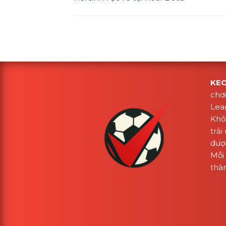
KEO
chơ
Leag
Khô
trải
được
Mỗi 
thà