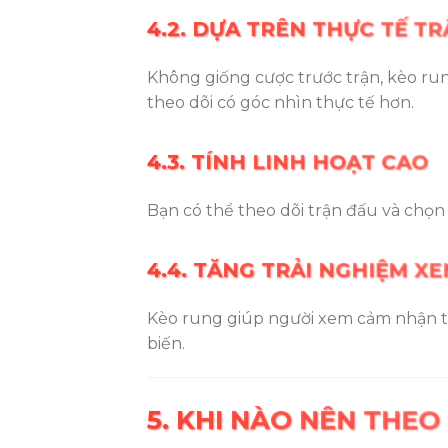
4.2. DỰA TRÊN THỰC TẾ T
Không giống cược trước trận, kèo run
theo dõi có góc nhìn thực tế hơn.
4.3. TÍNH LINH HOẠT CAO
Bạn có thể theo dõi trận đấu và chọn
4.4. TĂNG TRẢI NGHIỆM X
Kèo rung giúp người xem cảm nhận tr
biến.
5. KHI NÀO NÊN THEO