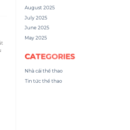
August 2025
July 2025
June 2025
May 2025
ắt
u
CATEGORIES
Nhà cái thể thao
Tin tức thể thao