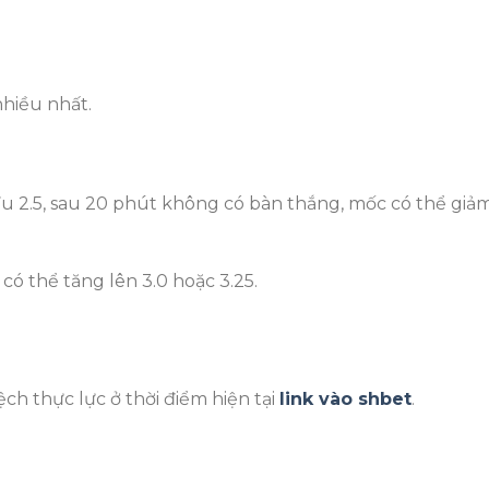
nhiều nhất.
ỉu 2.5, sau 20 phút không có bàn thắng, mốc có thể giả
ó thể tăng lên 3.0 hoặc 3.25.
ch thực lực ở thời điểm hiện tại
link vào shbet
.