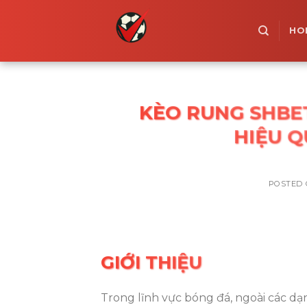
Skip
to
HO
content
KÈO RUNG SHBET
HIỆU Q
POSTED
GIỚI THIỆU
Trong lĩnh vực bóng đá, ngoài các dạ