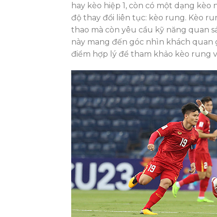
hay kèo hiệp 1, còn có một dạng kèo n
độ thay đổi liên tục: kèo rung. Kèo r
thao mà còn yêu cầu kỹ năng quan sát,
này mang đến góc nhìn khách quan gi
điểm hợp lý để tham khảo kèo rung v