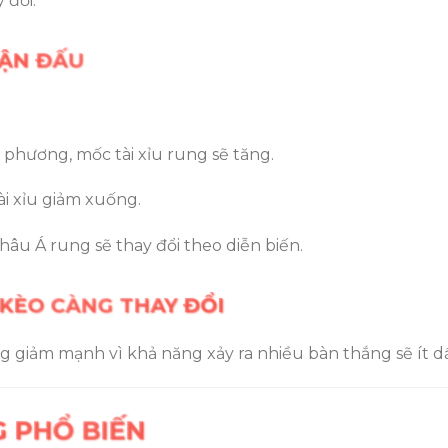
 đổi.
RẬN ĐẤU
 phương, mốc tài xỉu rung sẽ tăng.
i xỉu giảm xuống.
âu Á rung sẽ thay đổi theo diễn biến.
, KÈO CÀNG THAY ĐỔI
ng giảm mạnh vì khả năng xảy ra nhiều bàn thắng sẽ ít d
G PHỔ BIẾN