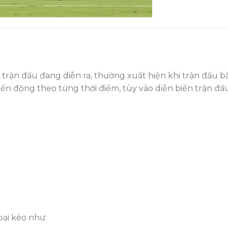
 trận đấu đang diễn ra, thường xuất hiện khi trận đấu b
 biến động theo từng thời điểm, tùy vào diễn biến trận đấ
oại kèo như: