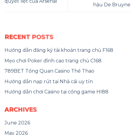
quyết liệt của Arsenal
hậu De Bruyne
RECENT POSTS
Hướng dẫn đăng ký tài khoản trang chủ F168
Mẹo chơi Poker đỉnh cao trang chủ C168
789BET Tổng Quan Casino Thể Thao
Hướng dẫn nạp rút tại Nhà cái uy tín
Hướng dẫn chơi Casino tại cổng game HI88
ARCHIVES
June 2026
May 2026