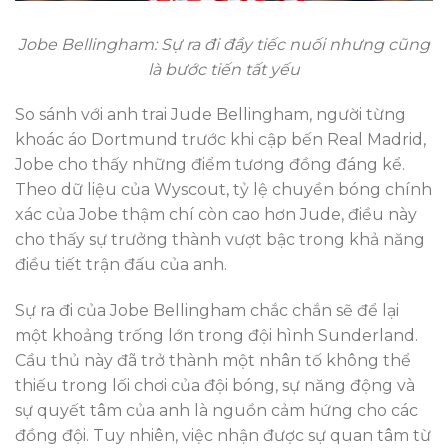
Jobe Bellingham: Sự ra đi đầy tiếc nuối nhưng cũng
là bước tiến tất yếu
So sánh với anh trai Jude Bellingham, người từng
khoác áo Dortmund trước khi cập bến Real Madrid,
Jobe cho thấy những điểm tương đồng đáng kể.
Theo dữ liệu của Wyscout, tỷ lệ chuyền bóng chính
xác của Jobe thậm chí còn cao hơn Jude, điều này
cho thấy sự trưởng thành vượt bậc trong khả năng
điều tiết trận đấu của anh.
Sự ra đi của Jobe Bellingham chắc chắn sẽ để lại
một khoảng trống lớn trong đội hình Sunderland.
Cầu thủ này đã trở thành một nhân tố không thể
thiếu trong lối chơi của đội bóng, sự năng động và
sự quyết tâm của anh là nguồn cảm hứng cho các
đồng đội. Tuy nhiên, việc nhận được sự quan tâm từ