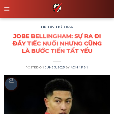
Skip
to
content
TIN TỨC THỂ THAO
JOBE BELLINGHAM: SỰ RA ĐI
ĐẦY TIẾC NUỐI NHƯNG CŨNG
LÀ BƯỚC TIẾN TẤT YẾU
POSTED ON
JUNE 3, 2025
BY
ADMINPBN
03
Jun