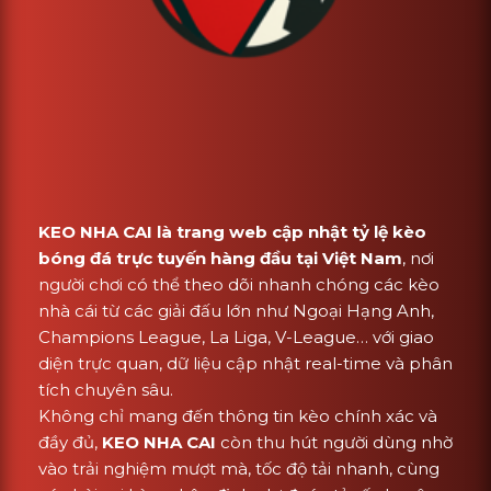
KEO NHA CAI là trang web cập nhật tỷ lệ kèo
bóng đá trực tuyến hàng đầu tại Việt Nam
, nơi
người chơi có thể theo dõi nhanh chóng các kèo
nhà cái từ các giải đấu lớn như Ngoại Hạng Anh,
Champions League, La Liga, V-League… với giao
diện trực quan, dữ liệu cập nhật real-time và phân
tích chuyên sâu.
Không chỉ mang đến thông tin kèo chính xác và
đầy đủ,
KEO NHA CAI
còn thu hút người dùng nhờ
vào trải nghiệm mượt mà, tốc độ tải nhanh, cùng