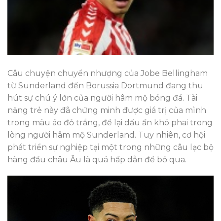
Câu chuyện chuyển nhượng của Jobe Bellingham
từ Sunderland đến Borussia Dortmund đang thu
hút sự chú ý lớn của người hâm mộ bóng đá. Tài
năng trẻ này đã chứng minh được giá trị của mình
trong màu áo đỏ trắng, để lại dấu ấn khó phai trong
lòng người hâm mộ Sunderland. Tuy nhiên, cơ hội
phát triển sự nghiệp tại một trong những câu lạc bộ
hàng đầu châu Âu là quá hấp dẫn để bỏ qua.