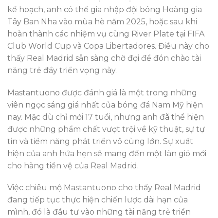
kế hoạch, anh có thể gia nhập đội bóng Hoàng gia
Tây Ban Nha vào mùa hè năm 2025, hoặc sau khi
hoàn thành các nhiệm vụ cùng River Plate tại FIFA
Club World Cup và Copa Libertadores. Điều này cho
thấy Real Madrid sẵn sàng chờ đợi để đón chào tài
năng trẻ đầy triển vọng này.
Mastantuono được đánh giá là một trong những
viên ngọc sáng giá nhất của bóng đá Nam Mỹ hiện
nay. Mặc dù chỉ mới 17 tuổi, nhưng anh đã thể hiện
được những phẩm chất vượt trội về kỹ thuật, sự tự
tin và tiềm năng phát triển vô cùng lớn. Sự xuất
hiện của anh hứa hẹn sẽ mang đến một làn gió mới
cho hàng tiền vệ của Real Madrid.
Việc chiêu mộ Mastantuono cho thấy Real Madrid
đang tiếp tục thực hiện chiến lược dài hạn của
mình, đó là đầu tư vào những tài năng trẻ triển