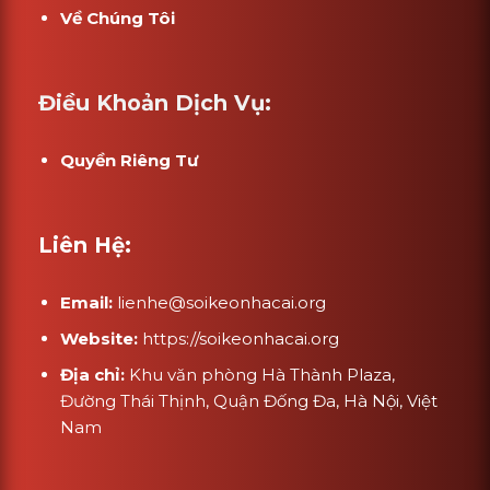
Về Chúng Tôi
Điều Khoản Dịch Vụ:
Quyền Riêng Tư
Liên Hệ:
Email:
lienhe@soikeonhacai.org
Website:
https://soikeonhacai.org
Địa chỉ:
Khu văn phòng Hà Thành Plaza,
Đường Thái Thịnh, Quận Đống Đa, Hà Nội, Việt
Nam