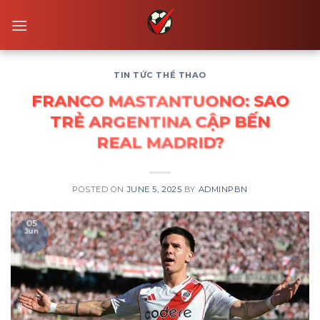
Skip
to
content
TIN TỨC THỂ THAO
FRANCO MASTANTUONO: SAO
TRẺ ARGENTINA CẬP BẾN
REAL MADRID?
POSTED ON
JUNE 5, 2025
BY
ADMINPBN
05
Jun