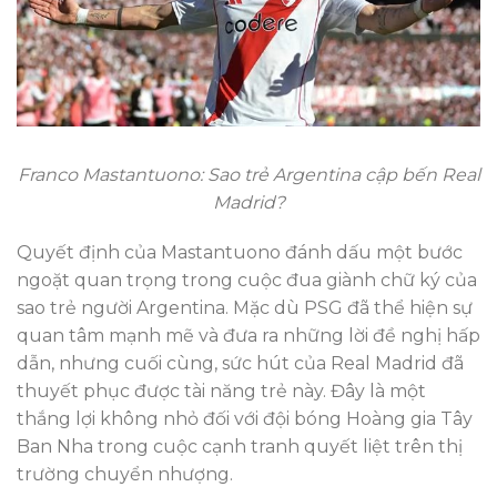
Franco Mastantuono: Sao trẻ Argentina cập bến Real
Madrid?
Quyết định của Mastantuono đánh dấu một bước
ngoặt quan trọng trong cuộc đua giành chữ ký của
sao trẻ người Argentina. Mặc dù PSG đã thể hiện sự
quan tâm mạnh mẽ và đưa ra những lời đề nghị hấp
dẫn, nhưng cuối cùng, sức hút của Real Madrid đã
thuyết phục được tài năng trẻ này. Đây là một
thắng lợi không nhỏ đối với đội bóng Hoàng gia Tây
Ban Nha trong cuộc cạnh tranh quyết liệt trên thị
trường chuyển nhượng.