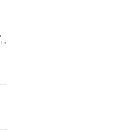
n
h
tài