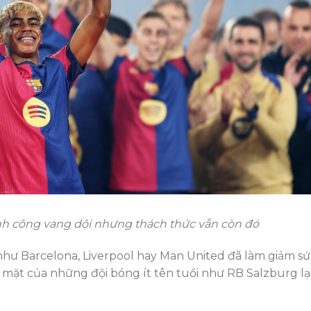
ành công vang dội nhưng thách thức vẫn còn đó
như Barcelona, Liverpool hay Man United đã làm giảm sứ
có mặt của những đội bóng ít tên tuổi như RB Salzburg lạ