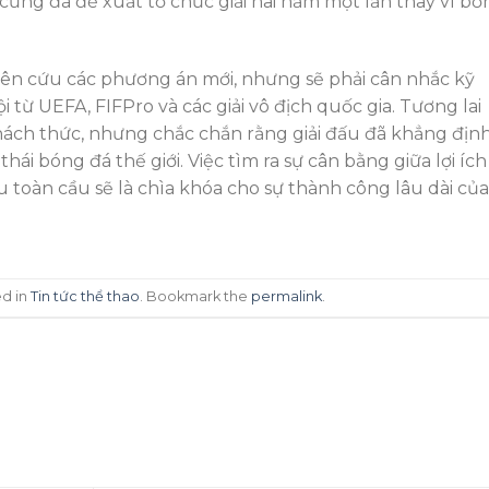
ũng đã đề xuất tổ chức giải hai năm một lần thay vì bố
ên cứu các phương án mới, nhưng sẽ phải cân nhắc kỹ
 từ UEFA, FIFPro và các giải vô địch quốc gia. Tương lai
ách thức, nhưng chắc chắn rằng giải đấu đã khẳng địn
ái bóng đá thế giới. Việc tìm ra sự cân bằng giữa lợi ích 
ấu toàn cầu sẽ là chìa khóa cho sự thành công lâu dài của
ed in
Tin tức thể thao
. Bookmark the
permalink
.