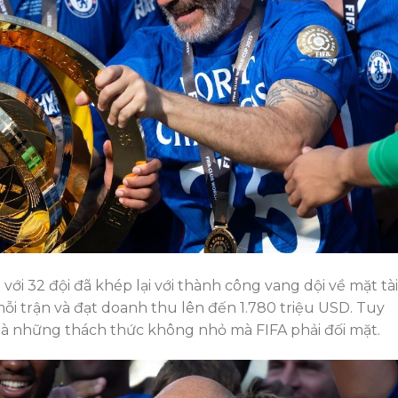
với 32 đội đã khép lại với thành công vang dội về mặt tài
ỗi trận và đạt doanh thu lên đến 1.780 triệu USD. Tuy
 là những thách thức không nhỏ mà FIFA phải đối mặt.