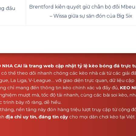
Brentford kiên quyết giữ chân bộ đôi Mbe
ng đầu
– Wissa giữa sự săn đón của Big Six
 NHA CAI là trang web cập nhật tỷ lệ kèo bóng đá trực t
i có thể theo dõi nhanh chóng các kèo nhà cái từ các giải
ue, La Liga, V-League… với giao diện trực quan, dữ liệu cập
ng chỉ mang đến thông tin kèo chính xác và đầy đủ,
KEO N
 nghiệm mượt mà, tốc độ tải nhanh, cùng các bài soi kèo, n
 trình bày rõ ràng, dễ hiểu.
tháng, nền tảng này đón hàng triệu lượt truy cập từ cộng đ
nh
địa chỉ uy tín, đáng tin cậy
cho mọi dân chơi kèo tại Việ