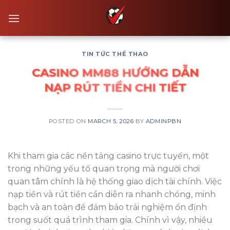
Skip
to
content
TIN TỨC THỂ THAO
CASINO MM88 HƯỚNG DẪN
NẠP RÚT TIỀN CHI TIẾT
POSTED ON
MARCH 5, 2026
BY
ADMINPBN
Khi tham gia các nền tảng casino trực tuyến, một
trong những yếu tố quan trọng mà người chơi
quan tâm chính là hệ thống giao dịch tài chính. Việc
nạp tiền và rút tiền cần diễn ra nhanh chóng, minh
bạch và an toàn để đảm bảo trải nghiệm ổn định
trong suốt quá trình tham gia. Chính vì vậy, nhiều