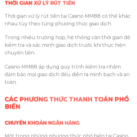
THỜI GIAN XỬ LÝ RÚT TIỀN
Thời gian xử lý rút tiền tại Casino MM88 có thể khác
nhau tùy theo từng phương thức giao dịch.
Trong nhiều trường hợp, hệ thống cần thời gian để
kiểm tra và xác minh giao dịch trước khi thực hiện
chuyển tiền.
Casino MM88 áp dụng quy trình kiểm tra nhằm
đảm bảo mọi giao dịch đều diễn ra minh bạch và an
toàn.
CÁC PHƯƠNG THỨC THANH TOÁN PHỔ
BIẾN
CHUYỂN KHOẢN NGÂN HÀNG
Một trong những phương thức phổ biến tại Casino