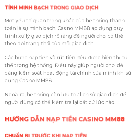
TÍNH MINH BẠCH TRONG GIAO DỊCH
Một yếu tố quan trọng khác của hệ thống thanh
toán là sự minh bạch. Casino MM88 áp dụng quy
trình xử lý giao dịch rõ ràng để người chơi có thể
theo dõi trạng thái của mỗi giao dịch.
Các bước nạp tiền và rút tiền đều được hiển thị cụ
thể trong hệ thống. Điều này giúp người chơi dễ
dàng kiểm soát hoạt động tài chính của mình khi sử
dụng Casino MM88.
Ngoài ra, hệ thống còn lưu trữ lịch sử giao dịch để
người dùng có thể kiểm tra lại bất cứ lúc nào.
HƯỚNG DẪN NẠP TIỀN CASINO MM88
CHUẨN BỊ TRƯỚC KHI NẠP TIỀN