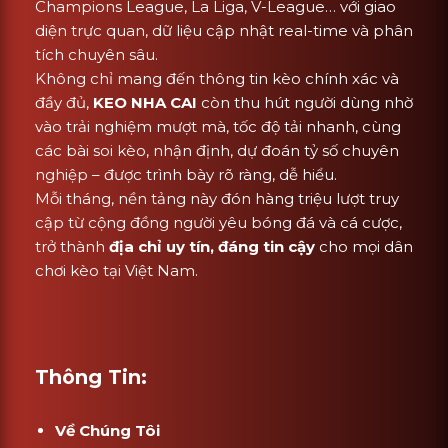
Champions League, La Liga, V-League… với giao
diện trực quan, dữ liệu cập nhật real-time và phân
tích chuyên sâu.
Không chỉ mang đến thông tin kèo chính xác và
đầy đủ,
KEO NHA CAI
còn thu hút người dùng nhờ
vào trải nghiệm mượt mà, tốc độ tải nhanh, cùng
các bài soi kèo, nhận định, dự đoán tỷ số chuyên
nghiệp – được trình bày rõ ràng, dễ hiểu.
Mỗi tháng, nền tảng này đón hàng triệu lượt truy
cập từ cộng đồng người yêu bóng đá và cá cược,
trở thành
địa chỉ uy tín, đáng tin cậy
cho mọi dân
chơi kèo tại Việt Nam.
Thông Tin:
Về Chúng Tôi