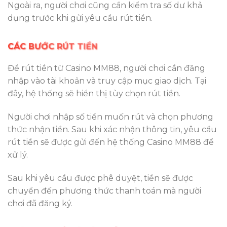
Ngoài ra, người chơi cũng cần kiểm tra số dư khả
dụng trước khi gửi yêu cầu rút tiền.
CÁC BƯỚC RÚT TIỀN
Để rút tiền từ Casino MM88, người chơi cần đăng
nhập vào tài khoản và truy cập mục giao dịch. Tại
đây, hệ thống sẽ hiển thị tùy chọn rút tiền.
Người chơi nhập số tiền muốn rút và chọn phương
thức nhận tiền. Sau khi xác nhận thông tin, yêu cầu
rút tiền sẽ được gửi đến hệ thống Casino MM88 để
xử lý.
Sau khi yêu cầu được phê duyệt, tiền sẽ được
chuyển đến phương thức thanh toán mà người
chơi đã đăng ký.