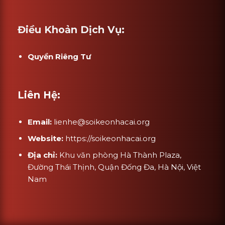
Điều Khoản Dịch Vụ:
Quyền Riêng Tư
Liên Hệ:
Email:
lienhe@soikeonhacai.org
Website:
https://soikeonhacai.org
Địa chỉ:
Khu văn phòng Hà Thành Plaza,
Đường Thái Thịnh, Quận Đống Đa, Hà Nội, Việt
Nam