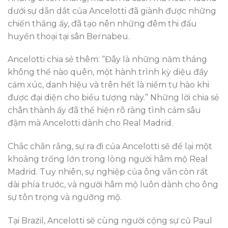
dưới sự dẫn dắt của Ancelotti đã giành được những
chiến thắng ấy, đã tạo nên những đêm thi đấu
huyền thoại tại sân Bernabeu.
Ancelotti chia sẻ thêm: “Đây là những năm tháng
không thể nào quên, một hành trình kỳ diệu đầy
cảm xúc, danh hiệu và trên hết là niềm tự hào khi
được đại diện cho biểu tượng này.” Những lời chia sẻ
chân thành ấy đã thể hiện rõ ràng tình cảm sâu
đậm mà Ancelotti dành cho Real Madrid.
Chắc chắn rằng, sự ra đi của Ancelotti sẽ để lại một
khoảng trống lớn trong lòng người hâm mộ Real
Madrid. Tuy nhiên, sự nghiệp của ông vẫn còn rất
dài phía trước, và người hâm mộ luôn dành cho ông
sự tôn trọng và ngưỡng mộ.
Tại Brazil, Ancelotti sẽ cùng người cộng sự cũ Paul