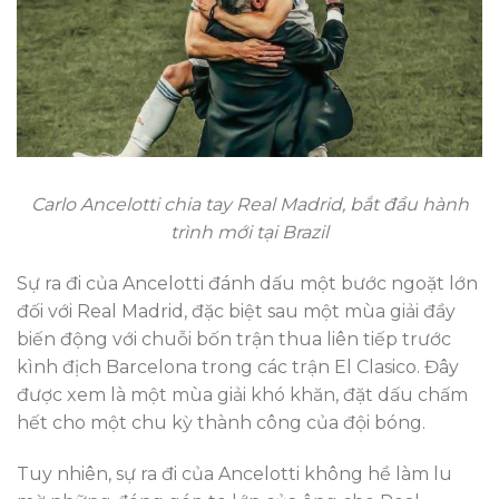
Carlo Ancelotti chia tay Real Madrid, bắt đầu hành
trình mới tại Brazil
Sự ra đi của Ancelotti đánh dấu một bước ngoặt lớn
đối với Real Madrid, đặc biệt sau một mùa giải đầy
biến động với chuỗi bốn trận thua liên tiếp trước
kình địch Barcelona trong các trận El Clasico. Đây
được xem là một mùa giải khó khăn, đặt dấu chấm
hết cho một chu kỳ thành công của đội bóng.
Tuy nhiên, sự ra đi của Ancelotti không hề làm lu