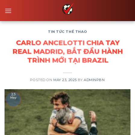
Skip
to
content
TIN TỨC THỂ THAO
CARLO ANCELOTTI CHIA TAY
REAL MADRID, BẮT ĐẦU HÀNH
TRÌNH MỚI TẠI BRAZIL
POSTED ON
MAY 23, 2025
BY
ADMINPBN
23
May