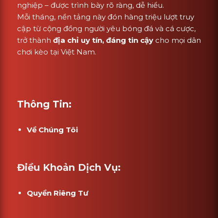
nghiệp – được trình bày rõ ràng, dễ hiểu.
Mỗi tháng, nền tảng này đón hàng triệu lượt truy
cập từ cộng đồng người yêu bóng đá và cá cược,
trở thành
địa chỉ uy tín, đáng tin cậy
cho mọi dân
chơi kèo tại Việt Nam.
Thông Tin:
Về Chúng Tôi
Điều Khoản Dịch Vụ:
Quyền Riêng Tư