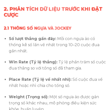
2. PHÂN TÍCH DỮ LIỆU TRƯỚC KHI ĐẶT
CƯỢC
2.1 THÔNG SỐ NGỰA VÀ JOCKEY
Số lượt thắng gần đây:
Mỗi con ngựa ảo có
thống kê số lần về nhất trong 10–20 cuộc đua
gần nhất.
Win Rate (Tỷ lệ thắng):
Tỷ lệ phần trăm số cuộc
đua thắng so với tổng số đã tham gia.
Place Rate (Tỷ lệ về nhất nhì):
Số cuộc đua về
nhất hoặc nhì chia cho tổng số.
Weight (Trọng số):
Một số ngựa ảo được gán
trọng số khác nhau, mô phỏng điều kiện sức
khỏe, huấn luyện.