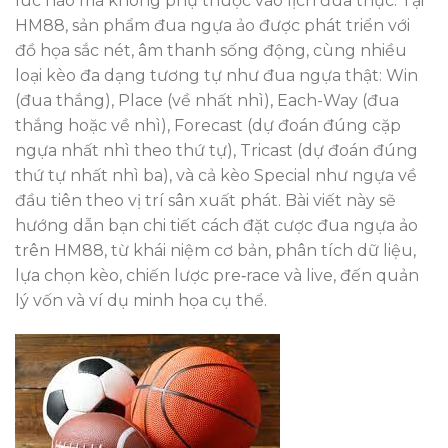
lúc nào mà không phụ thuộc vào lịch đua thực. Tại
HM88, sản phẩm đua ngựa ảo được phát triển với
đồ họa sắc nét, âm thanh sống động, cùng nhiều
loại kèo đa dạng tương tự như đua ngựa thật: Win
(đua thắng), Place (về nhất nhì), Each-Way (đua
thắng hoặc về nhì), Forecast (dự đoán đúng cặp
ngựa nhất nhì theo thứ tự), Tricast (dự đoán đúng
thứ tự nhất nhì ba), và cả kèo Special như ngựa về
đầu tiên theo vị trí sân xuất phát. Bài viết này sẽ
hướng dẫn bạn chi tiết cách đặt cược đua ngựa ảo
trên HM88, từ khái niệm cơ bản, phân tích dữ liệu,
lựa chọn kèo, chiến lược pre‑race và live, đến quản
lý vốn và ví dụ minh họa cụ thể.