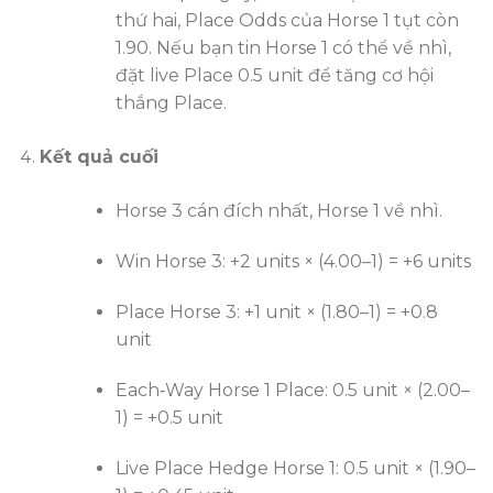
thứ hai, Place Odds của Horse 1 tụt còn
1.90. Nếu bạn tin Horse 1 có thể về nhì,
đặt live Place 0.5 unit để tăng cơ hội
thắng Place.
Kết quả cuối
Horse 3 cán đích nhất, Horse 1 về nhì.
Win Horse 3: +2 units × (4.00–1) = +6 units
Place Horse 3: +1 unit × (1.80–1) = +0.8
unit
Each‑Way Horse 1 Place: 0.5 unit × (2.00–
1) = +0.5 unit
Live Place Hedge Horse 1: 0.5 unit × (1.90–