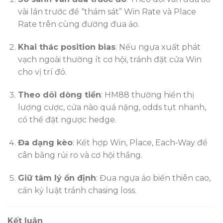
vài lần trước để “thám sát” Win Rate và Place
Rate trên cùng đường đua ảo.
Khai thác position bias
: Nếu ngựa xuất phát
vạch ngoài thường ít cơ hội, tránh đặt cửa Win
cho vị trí đó.
Theo dõi dòng tiền
: HM88 thường hiển thị
lượng cược, cửa nào quá nặng, odds tụt nhanh,
có thể đặt ngược hedge.
Đa dạng kèo
: Kết hợp Win, Place, Each‑Way để
cân bằng rủi ro và cơ hội thắng.
Giữ tâm lý ổn định
: Đua ngựa ảo biến thiên cao,
cần kỷ luật tránh chasing loss.
Kết luận