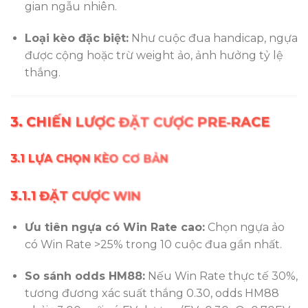
gian ngẫu nhiên.
Loại kèo đặc biệt:
Như cuộc đua handicap, ngựa
được cộng hoặc trừ weight ảo, ảnh hưởng tỷ lệ
thắng.
3. CHIẾN LƯỢC ĐẶT CƯỢC PRE‑RACE
3.1 LỰA CHỌN KÈO CƠ BẢN
3.1.1 ĐẶT CƯỢC WIN
Ưu tiên ngựa có Win Rate cao:
Chọn ngựa ảo
có Win Rate >25% trong 10 cuộc đua gần nhất.
So sánh odds HM88:
Nếu Win Rate thực tế 30%,
tương đương xác suất thắng 0.30, odds HM88