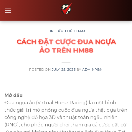
Skip
to
content
TIN TỨC THỂ THAO
CÁCH ĐẶT CƯỢC ĐUA NGỰA
ẢO TRÊN HM88
POSTED ON
JULY 25, 2025
BY
ADMINPBN
Mở đầu
Đua ngựa ảo (Virtual Horse Racing) là một hình
thức giải trí mô phỏng cuộc đua ngựa thật dựa trên
công nghệ đồ họa 3D và thuật toán ngẫu nhiên
(RNG), cho phép người chơi tham gia cá cược bất cứ