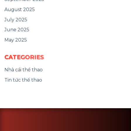
August 2025
July 2025
June 2025
May 2025
CATEGORIES
Nhà cái thể thao
Tin tức thể thao