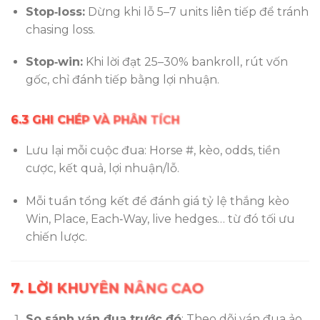
Stop‑loss:
Dừng khi lỗ 5–7 units liên tiếp để tránh
chasing loss.
Stop‑win:
Khi lời đạt 25–30% bankroll, rút vốn
gốc, chỉ đánh tiếp bằng lợi nhuận.
6.3 GHI CHÉP VÀ PHÂN TÍCH
Lưu lại mỗi cuộc đua: Horse #, kèo, odds, tiền
cược, kết quả, lợi nhuận/lỗ.
Mỗi tuần tổng kết để đánh giá tỷ lệ thắng kèo
Win, Place, Each‑Way, live hedges… từ đó tối ưu
chiến lược.
7. LỜI KHUYÊN NÂNG CAO
So sánh ván đua trước đó
: Theo dõi ván đua ảo