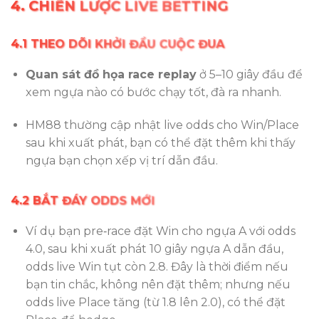
4. CHIẾN LƯỢC LIVE BETTING
4.1 THEO DÕI KHỞI ĐẦU CUỘC ĐUA
Quan sát đồ họa race replay
ở 5–10 giây đầu để
xem ngựa nào có bước chạy tốt, đà ra nhanh.
HM88 thường cập nhật live odds cho Win/Place
sau khi xuất phát, bạn có thể đặt thêm khi thấy
ngựa bạn chọn xếp vị trí dẫn đầu.
4.2 BẮT ĐÁY ODDS MỚI
Ví dụ bạn pre‑race đặt Win cho ngựa A với odds
4.0, sau khi xuất phát 10 giây ngựa A dẫn đầu,
odds live Win tụt còn 2.8. Đây là thời điểm nếu
bạn tin chắc, không nên đặt thêm; nhưng nếu
odds live Place tăng (từ 1.8 lên 2.0), có thể đặt