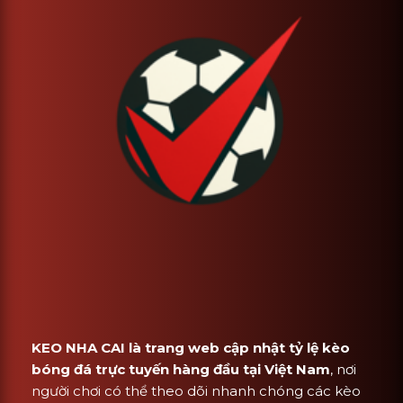
KEO NHA CAI là trang web cập nhật tỷ lệ kèo
bóng đá trực tuyến hàng đầu tại Việt Nam
, nơi
người chơi có thể theo dõi nhanh chóng các kèo