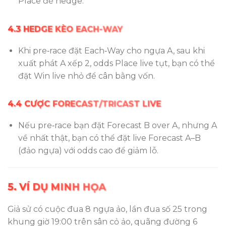
Place để hedge.
4.3 HEDGE KÈO EACH-WAY
Khi pre‑race đặt Each‑Way cho ngựa A, sau khi
xuất phát A xếp 2, odds Place live tụt, bạn có thể
đặt Win live nhỏ để cân bằng vốn.
4.4 CƯỢC FORECAST/TRICAST LIVE
Nếu pre‑race bạn đặt Forecast B over A, nhưng A
về nhất thật, bạn có thể đặt live Forecast A–B
(đảo ngựa) với odds cao để giảm lỗ.
5. VÍ DỤ MINH HỌA
Giả sử có cuộc đua 8 ngựa ảo, lần đua số 25 trong
khung giờ 19:00 trên sân cỏ ảo, quãng đường 6