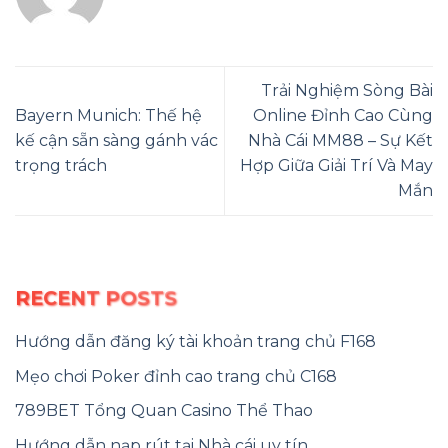
Trải Nghiệm Sòng Bài
Bayern Munich: Thế hệ
Online Đỉnh Cao Cùng
kế cận sẵn sàng gánh vác
Nhà Cái MM88 – Sự Kết
trọng trách
Hợp Giữa Giải Trí Và May
Mắn
RECENT POSTS
Hướng dẫn đăng ký tài khoản trang chủ F168
Mẹo chơi Poker đỉnh cao trang chủ C168
789BET Tổng Quan Casino Thể Thao
Hướng dẫn nạp rút tại Nhà cái uy tín