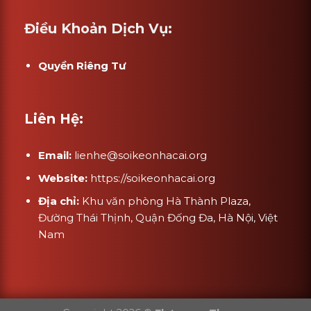
Điều Khoản Dịch Vụ:
Quyền Riêng Tư
Liên Hệ:
Email:
lienhe@soikeonhacai.org
Website:
https://soikeonhacai.org
Địa chỉ:
Khu văn phòng Hà Thành Plaza,
Đường Thái Thịnh, Quận Đống Đa, Hà Nội, Việt
Nam