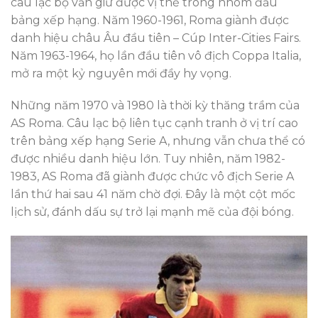
câu lạc bộ vẫn giữ được vị thế trong nhóm đầu
bảng xếp hạng. Năm 1960-1961, Roma giành được
danh hiệu châu Âu đầu tiên – Cúp Inter-Cities Fairs.
Năm 1963-1964, họ lần đầu tiên vô địch Coppa Italia,
mở ra một kỷ nguyên mới đầy hy vọng.
Những năm 1970 và 1980 là thời kỳ thăng trầm của
AS Roma. Câu lạc bộ liên tục cạnh tranh ở vị trí cao
trên bảng xếp hạng Serie A, nhưng vẫn chưa thể có
được nhiều danh hiệu lớn. Tuy nhiên, năm 1982-
1983, AS Roma đã giành được chức vô địch Serie A
lần thứ hai sau 41 năm chờ đợi. Đây là một cột mốc
lịch sử, đánh dấu sự trở lại mạnh mẽ của đội bóng.