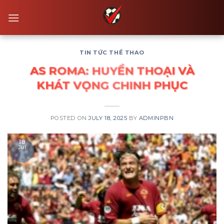
Skip
to
content
TIN TỨC THỂ THAO
AS ROMA: HUYỀN THOẠI VÀ
KHÁT VỌNG CHINH PHỤC
POSTED ON
JULY 18, 2025
BY
ADMINPBN
18
Jul