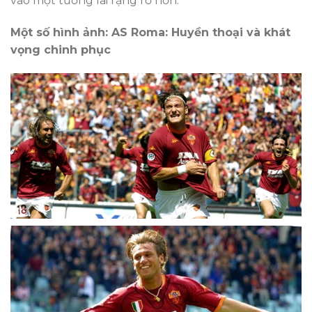
vào một tương lai rạng rỡ hơn.
Một số hình ảnh: AS Roma: Huyền thoại và khát
vọng chinh phục