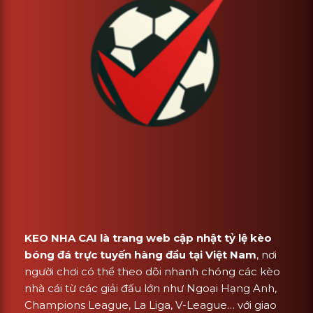
KEO NHA CAI là trang web cập nhật tỷ lệ kèo
bóng đá trực tuyến hàng đầu tại Việt Nam
, nơi
người chơi có thể theo dõi nhanh chóng các kèo
nhà cái từ các giải đấu lớn như Ngoại Hạng Anh,
Champions League, La Liga, V-League… với giao