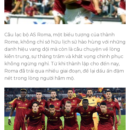
Câu lạc bộ AS Roma, một biểu tượng của thành
Rome, không chỉ sở hữu lịch sử hào hùng với những
danh hiệu vang dội mà còn là câu chuyện về lòng
kiên trung, sự thăng trầm và khát vọng chinh phục
không ngừng nghỉ. Từ khi thành lập cho đến nay,
Roma đã trải qua nhiều giai đoạn, để lại dấu ấn đậm
nét trong lòng người hâm mộ.