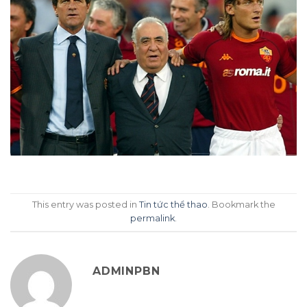
This entry was posted in
Tin tức thể thao
. Bookmark the
permalink
.
ADMINPBN