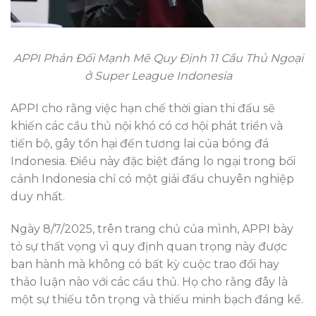
APPI Phản Đối Mạnh Mẽ Quy Định 11 Cầu Thủ Ngoại
ở Super League Indonesia
APPI cho rằng việc hạn chế thời gian thi đấu sẽ
khiến các cầu thủ nội khó có cơ hội phát triển và
tiến bộ, gây tổn hại đến tương lai của bóng đá
Indonesia. Điều này đặc biệt đáng lo ngại trong bối
cảnh Indonesia chỉ có một giải đấu chuyên nghiệp
duy nhất.
Ngày 8/7/2025, trên trang chủ của mình, APPI bày
tỏ sự thất vọng vì quy định quan trọng này được
ban hành mà không có bất kỳ cuộc trao đổi hay
thảo luận nào với các cầu thủ. Họ cho rằng đây là
một sự thiếu tôn trọng và thiếu minh bạch đáng kể.