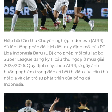
Hiệp hội Cầu thủ Chuyên nghiệp Indonesia (APPI)
đã lên tiếng phản đối kịch liệt quy định mới của PT
Liga Indonesia Baru (LIB) cho phép mỗi câu lạc bộ
Super League đăng ký 11 cầu thủ ngoại ở mùa giải
2025/2026. Quy định này, theo APPI, sẽ gây ảnh
hưởng nghiêm trọng đến cơ hội thi đấu của cầu thủ
nội địa và cản trở sự phát triển của bóng đá
Indonesia.