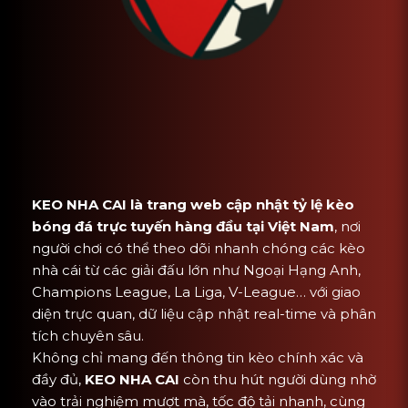
KEO NHA CAI là trang web cập nhật tỷ lệ kèo
bóng đá trực tuyến hàng đầu tại Việt Nam
, nơi
người chơi có thể theo dõi nhanh chóng các kèo
nhà cái từ các giải đấu lớn như Ngoại Hạng Anh,
Champions League, La Liga, V-League… với giao
diện trực quan, dữ liệu cập nhật real-time và phân
tích chuyên sâu.
Không chỉ mang đến thông tin kèo chính xác và
đầy đủ,
KEO NHA CAI
còn thu hút người dùng nhờ
vào trải nghiệm mượt mà, tốc độ tải nhanh, cùng