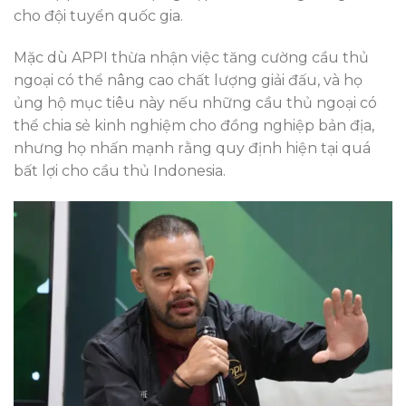
cho đội tuyển quốc gia.
Mặc dù APPI thừa nhận việc tăng cường cầu thủ
ngoại có thể nâng cao chất lượng giải đấu, và họ
ủng hộ mục tiêu này nếu những cầu thủ ngoại có
thể chia sẻ kinh nghiệm cho đồng nghiệp bản địa,
nhưng họ nhấn mạnh rằng quy định hiện tại quá
bất lợi cho cầu thủ Indonesia.