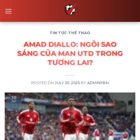
Skip
to
content
TIN TỨC THỂ THAO
AMAD DIALLO: NGÔI SAO
SÁNG CỦA MAN UTD TRONG
TƯƠNG LAI?
POSTED ON
JULY 30, 2025
BY
ADMINPBN
30
Jul