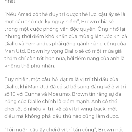
nhất.
“Nếu Amad có thể duy trì được thể lực, cậu ấy sẽ là
một cầu thủ cực kỳ nguy hiểm”, Brown chia sẻ
trong một cuộc phỏng vấn độc quyền. Ông nhớ lại
những thời điểm khó khăn của mùa giải trước khi cả
Diallo và Fernandes phải gồng gánh hàng công của
Man Utd. Brown hy vọng Diallo sẽ có một mùa giải
thậm chí còn tốt hơn nữa, bởi tiềm năng của anh là
không thể phủ nhận.
Tuy nhiên, một câu hỏi đặt ra là vị trí thi đấu của
Diallo, khi Man Utd đã có sự bổ sung đáng kể ở vị trí
số 10 với Cunha và Mbeumo. Brown tin rằng sự đa
năng của Diallo chính là điểm mạnh. Anh có thể
chơi tốt ở nhiều vị trí, kể cả vị trí wing-back, một
điều mà không phải cầu thủ nào cũng làm được.
“Tôi muốn cậu ấy chơi ở vị trí tấn công”, Brown nói,